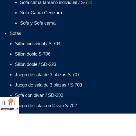
Sofa cama tamaño individual / S-711
Sofa-Cama Cenizaro
Sofa y Sofa cama
Sofas
Sillon individual / S-704
Sillon doble S-706
Sillon doble / SD-223
Juego de sala de 3 plazas S-707
Juego de sala de 3 plazas / S-703
Sofa con divan / SD-290
0
Juego de sala con Divan S-702
Shop
Wishlist
Cart
Mi cuenta
Silla de playa en cenizaro SP-102
Sillas de playa en cenizaro SP-104