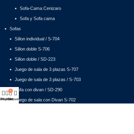
Sofa-Cama Cenizaro
Sofa y Sofa cama
Sofas
Sillon individual / S-704
Sillon doble S-706
Sillon doble / SD-223
Juego de sala de 3 plazas S-707
Juego de sala de 3 plazas / S-703
Sofa con divan / SD-290
0
Shop
Wishlist
Cart
Mi cuenta
Juego de sala con Divan S-702
Silla de playa en cenizaro SP-102
Sillas de playa en cenizaro SP-104
Sillas de playa en cenizaro SP-101