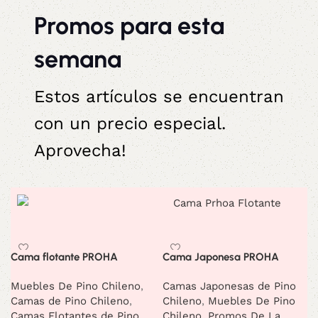
and regular than the existing languages
Promos para esta
semana
Estos artículos se encuentran
con un precio especial.
Aprovecha!
Cama flotante PROHA
Cama Japonesa PROHA
Muebles De Pino Chileno
,
Camas Japonesas de Pino
Camas de Pino Chileno
,
Chileno
,
Muebles De Pino
Camas Flotantes de Pino
Chileno
,
Promos De La