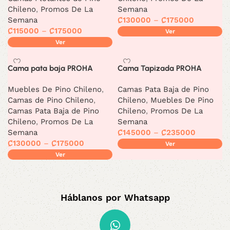
Chileno
,
Promos De La
Semana
Semana
₡
130000
–
₡
175000
₡
115000
–
₡
175000
Ver
Ver
Cama pata baja PROHA
Cama Tapizada PROHA
Muebles De Pino Chileno
,
Camas Pata Baja de Pino
Camas de Pino Chileno
,
Chileno
,
Muebles De Pino
Camas Pata Baja de Pino
Chileno
,
Promos De La
Chileno
,
Promos De La
Semana
Semana
₡
145000
–
₡
235000
₡
130000
–
₡
175000
Ver
Ver
Háblanos por Whatsapp