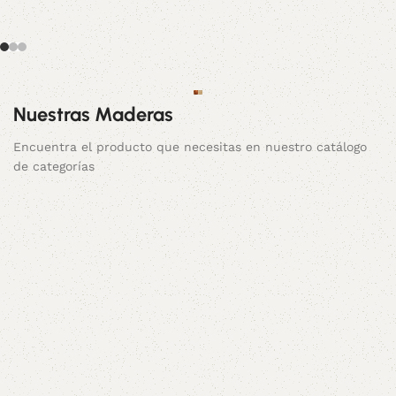
Nuestras Maderas
Muebles
Muebles
De Pino
De
Encuentra el producto que necesitas en nuestro catálogo
Cenizaro
Chileno
de categorías
75 products
104 products