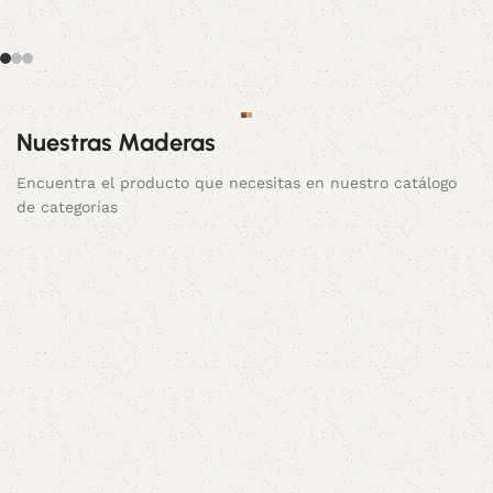
Nuestras Maderas
Muebles
Muebles
De Pino
De
Encuentra el producto que necesitas en nuestro catálogo
Cenizaro
Chileno
de categorías
75 products
104 products