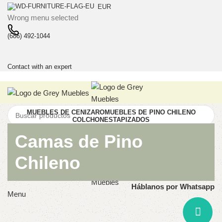
EUR
Wrong menu selected
(686) 492-1044
Contact with an expert
MUEBLES DE CENIZARO
MUEBLES DE PINO CHILENO
COLCHONES
TAPIZADOS
Search
Camas de Pino
Comparar
Chileno
Wishlist
Háblanos por Whatsapp
Menu