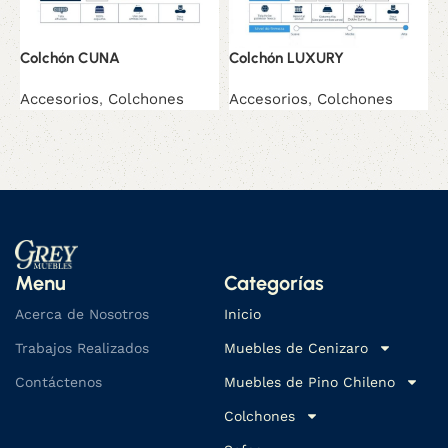
Colchón CUNA
Colchón LUXURY
C
Accesorios
,
Colchones
Accesorios
,
Colchones
A
Menu
Categorías
Acerca de Nosotros
Inicio
Trabajos Realizados
Muebles de Cenizaro
Contáctenos
Muebles de Pino Chileno
Colchones