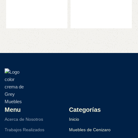
C
A
Menu
Categorías
Acerca de Nosotros
Inicio
Trabajos Realizados
Muebles de Cenizaro