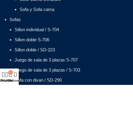
Sofa y Sofa cama
Sofas
Sillon individual / S-704
Sillon doble S-706
Sillon doble / SD-223
Juego de sala de 3 plazas S-707
Juego de sala de 3 plazas / S-703
0
Sofa con divan / SD-290
Shop
Wishlist
Cart
Mi cuenta
Juego de sala con Divan S-702
Silla de playa en cenizaro SP-102
Sillas de playa en cenizaro SP-104
Sillas de playa en cenizaro SP-101
Sillas de playa en cenizaro SP-105