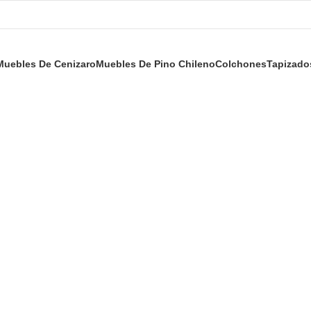
Muebles De Cenizaro
Muebles De Pino Chileno
Colchones
Tapizado