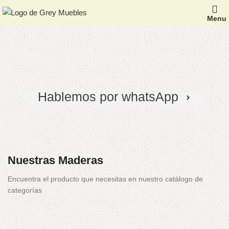
Menu
Somos creadores de
sueños
Nos especializamos en muebles de
cenizaro
y
pino
chileno
Hablemos por whatsApp
Nuestras Maderas
Muebles
Muebles
De Pino
De
Encuentra el producto que necesitas en nuestro catálogo de
categorías
Cenizaro
Chileno
103 products
75 products