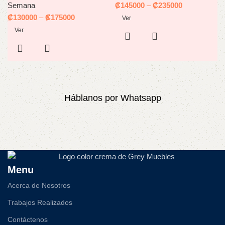
Semana
₡
145000
–
₡
235000
₡
130000
–
₡
175000
Ver
Ver
Háblanos por Whatsapp
Menu
Acerca de Nosotros
Trabajos Realizados
Contáctenos