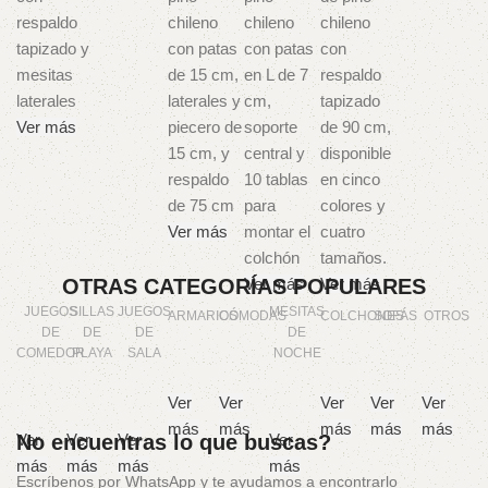
Ver más
Ver más
OTRAS CATEGORÍAS POPULARES
Ver más
Ver más
JUEGOS
SILLAS
JUEGOS
MESITAS
ARMARIOS
CÓMODAS
COLCHONES
SOFÁS
OTROS
DE
DE
DE
DE
COMEDOR
PLAYA
SALA
NOCHE
Ver
Ver
Ver
Ver
Ver
más
más
más
más
más
Ver
No encuentras lo que buscas?
Ver
Ver
Ver
más
más
más
más
Escríbenos por WhatsApp y te ayudamos a encontrarlo