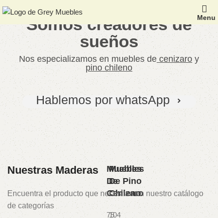
Menu
Somos creadores de
sueños
Nos especializamos en muebles de
cenizaro
y
pino chileno
Hablemos por whatsApp
Nuestras Maderas
Muebles
Muebles
De
De Pino
Cenizaro
Chileno
Encuentra el producto que necesitas en nuestro catálogo
de categorías
75
104