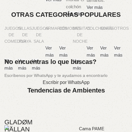
Ver más
OTRAS CATEGORÍAS POPULARES
Ver más
JUEGOS
SILLAS
JUEGOS
ARMARIOS
CÓMODAS
MESITAS
COLCHONES
SOFÁS
OTROS
DE
DE
DE
DE
COMEDOR
PLAYA
SALA
NOCHE
Ver
Ver
Ver
Ver
Ver
más
más
más
más
más
No encuentras lo que buscas?
Ver
Ver
Ver
Ver
más
más
más
más
Escríbenos por WhatsApp y te ayudamos a encontrarlo
Escribir por WhatsApp
Tendencias de Ambientes
GLADØM
HÄLLAN