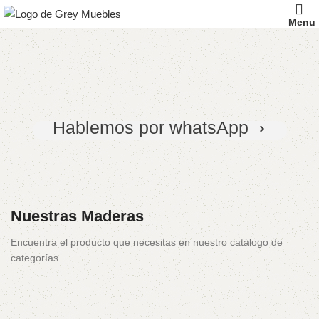
Somos creadores de
Menu
sueños
Nos especializamos en muebles de
cenizaro
y
pino
chileno
Hablemos por whatsApp
Nuestras Maderas
Muebles
Muebles
De Pino
De
Encuentra el producto que necesitas en nuestro catálogo de
categorías
Cenizaro
Chileno
104 products
75 products