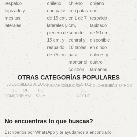
OTRAS CATEGORÍAS POPULARES
JUEGOS
SILLAS
JUEGOS
MESITAS
ARMARIOS
CÓMODAS
COLCHONES
SOFÁS
OTROS
DE
DE
DE
DE
COMEDOR
PLAYA
SALA
NOCHE
No encuentras lo que buscas?
Escríbenos por WhatsApp y te ayudamos a encontrarlo